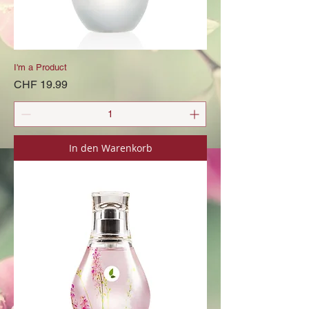
I'm a Product
Preis
CHF 19.99
In den Warenkorb