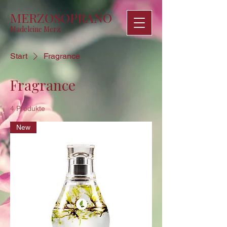
MERZOSOPRANO
Madeleine Merz
Start
Fragrance
Fragrance
4 Produkte
New